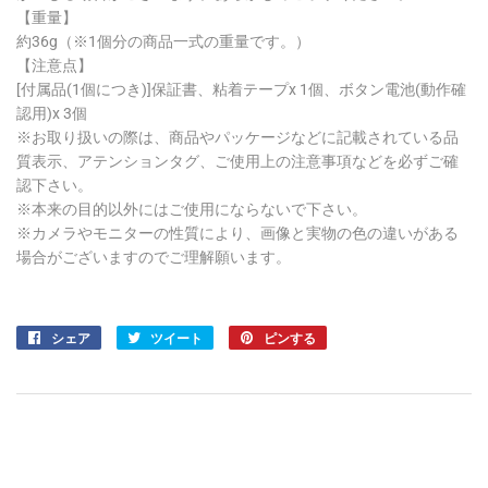
【重量】
約36g（※1個分の商品一式の重量です。）
【注意点】
[付属品(1個につき)]保証書、粘着テープx 1個、ボタン電池(動作確
認用)x 3個
※お取り扱いの際は、商品やパッケージなどに記載されている品
質表示、アテンションタグ、ご使用上の注意事項などを必ずご確
認下さい。
※本来の目的以外にはご使用にならないで下さい。
※カメラやモニターの性質により、画像と実物の色の違いがある
場合がございますのでご理解願います。
シェア
Facebook
ツイート
Twitter
ピンする
Pinterest
で
に
で
シ
投
ピ
ェ
稿
ン
ア
す
す
す
る
る
る