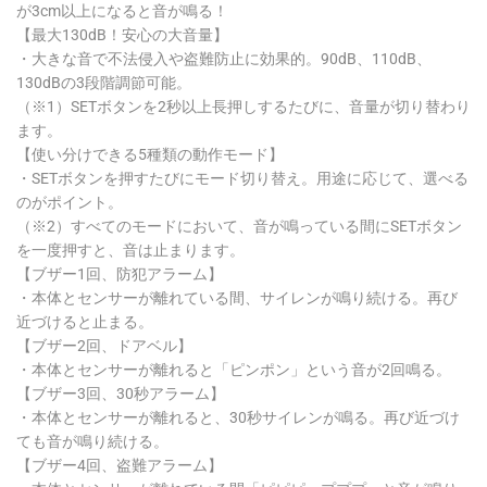
が3cm以上になると音が鳴る！
【最大130dB！安心の大音量】
・大きな音で不法侵入や盗難防止に効果的。90dB、110dB、
130dBの3段階調節可能。
（※1）SETボタンを2秒以上長押しするたびに、音量が切り替わり
ます。
【使い分けできる5種類の動作モード】
・SETボタンを押すたびにモード切り替え。用途に応じて、選べる
のがポイント。
（※2）すべてのモードにおいて、音が鳴っている間にSETボタン
を一度押すと、音は止まります。
【ブザー1回、防犯アラーム】
・本体とセンサーが離れている間、サイレンが鳴り続ける。再び
近づけると止まる。
【ブザー2回、ドアベル】
・本体とセンサーが離れると「ピンポン」という音が2回鳴る。
【ブザー3回、30秒アラーム】
・本体とセンサーが離れると、30秒サイレンが鳴る。再び近づけ
ても音が鳴り続ける。
【ブザー4回、盗難アラーム】