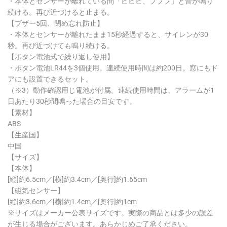
・本体とセンサーが離れている間「ピピピ、プププ」と音が鳴り
続ける。再び近づけると止まる。
【ブザー5回、閉め忘れ防止】
・本体とセンサーが離れたまま15秒経過すると、サイレンが30
秒。再び近づけても鳴り続ける。
【ボタン電池式で繰り返し使用】
・ボタン電池LR44を3個使用。連続使用時間は約200日。窓にもド
アにも設置できるセット。
（※3）動作確認用じ電池が付属。連続使用時間は、アラームが1
日あたり30秒間鳴った場合の目安です。
【素材】
ABS
【生産国】
中国
【サイズ】
【本体】
[縦]約6.5cm／[横]約3.4cm／[奥行]約1.65cm
【磁気センサー】
[縦]約3.6cm／[横]約1.4cm／[奥行]約1cm
※サイズはメーカー公表サイズです。実際の商品とは多少の誤差
が生じる場合がございます。あらかじめご了承ください。