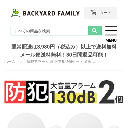
カート
検
索
MENU
す
通常配送は3,980円（税込み）以上で送料無料
る
メール便送料無料！30日間返品可能！
›
ホーム
防犯アラーム 窓 ドア用 2個セット 通販 防犯グッズ 家 防犯対策 グッズ 大音量 窓用 ドア 賃貸 玄関 一戸建て 防犯ブザー 勝手口 ドアベル 防犯 警報器 警報機 音量調節 簡単設置