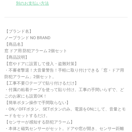
別のお支払い方法
【ブランド名】
ノーブランド NO BRAND
【商品名】
窓 ドア用 防犯アラーム 2個セット
【商品説明】
【窓やドアに設置して侵入・盗難対策】
・不審者撃退！大音量警告！手軽に取り付けできる「窓・ドア用
防犯アラーム」2個セット。
【工事不要◎テープで貼り付けるだけ】
・付属の粘着テープを使って貼り付け。工事の手間いらずで、ど
このお家にも設置OK！
【簡単ボタン操作で手間取らない】
・ON／OFFボタン、SETボタンのみ。電源をONにして、音量とモ
ードをセットするだけ。
【センサーが感知する防犯アラーム】
・本体と磁気センサーがセット。ドアや窓が開き、センサー距離