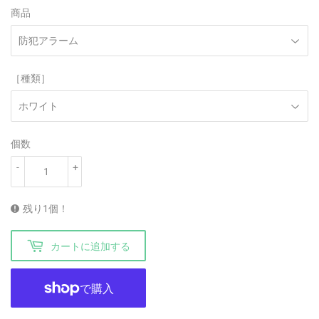
商品
［種類］
個数
-
+
残り1個！
カートに追加する