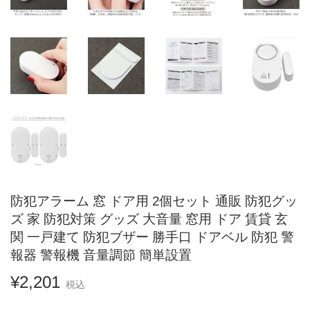
防犯アラーム 窓 ドア用 2個セット 通販 防犯グッ
ズ 家 防犯対策 グッズ 大音量 窓用 ドア 賃貸 玄
関 一戸建て 防犯ブザー 勝手口 ドアベル 防犯 警
報器 警報機 音量調節 簡単設置
¥2,201
¥2,201
税込