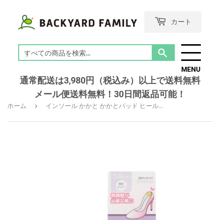
カート
検
索
MENU
す
通常配送は3,980円（税込み）以上で送料無料
る
メール便送料無料！30日間返品可能！
›
ホーム
インソール かかと かかとパッド ヒールグリップ かかと 靴ズレ予防 定番 サイズ調整用 女性用 インソール クリア システム