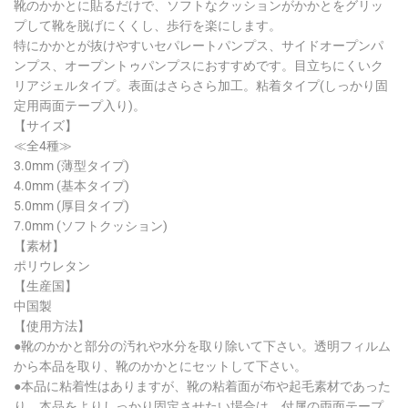
靴のかかとに貼るだけで、ソフトなクッションがかかとをグリッ
プして靴を脱げにくくし、歩行を楽にします。
特にかかとが抜けやすいセパレートパンプス、サイドオープンパ
ンプス、オープントゥパンプスにおすすめです。目立ちにくいク
リアジェルタイプ。表面はさらさら加工。粘着タイプ(しっかり固
定用両面テープ入り)。
【サイズ】
≪全4種≫
3.0mm (薄型タイプ)
4.0mm (基本タイプ)
5.0mm (厚目タイプ)
7.0mm (ソフトクッション)
【素材】
ポリウレタン
【生産国】
中国製
【使用方法】
●靴のかかと部分の汚れや水分を取り除いて下さい。透明フィルム
から本品を取り、靴のかかとにセットして下さい。
●本品に粘着性はありますが、靴の粘着面が布や起毛素材であった
り、本品をよりしっかり固定させたい場合は、付属の両面テープ