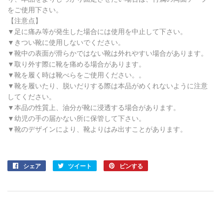
をご使用下さい。
【注意点】
▼足に痛み等が発生した場合には使用を中止して下さい。
▼きつい靴に使用しないでください。
▼靴中の表面が滑らかではない靴は外れやすい場合があります。
▼取り外す際に靴を痛める場合があります。
▼靴を履く時は靴べらをご使用ください。。
▼靴を履いたり、脱いだりする際は本品がめくれないように注意
してください。
▼本品の性質上、油分が靴に浸透する場合があります。
▼幼児の手の届かない所に保管して下さい。
▼靴のデザインにより、靴よりはみ出すことがあります。
シェア
Facebook
ツイート
Twitter
ピンする
Pinterest
で
に
で
シ
投
ピ
ェ
稿
ン
ア
す
す
す
る
る