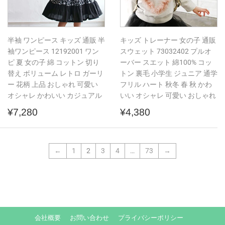
半袖 ワンピース キッズ 通販 半
キッズ トレーナー 女の子 通販
袖ワンピース 12192001 ワン
スウェット 73032402 プルオ
ピ 夏 女の子 綿 コットン 切り
ーバー スエット 綿100% コッ
替え ボリューム レトロ ガーリ
トン 裏毛 小学生 ジュニア 通学
ー 花柄 上品 おしゃれ 可愛い
フリル ハート 秋冬 春 秋 かわ
オシャレ かわいい カジュアル
いい オシャレ 可愛い おしゃれ
通
¥7,280
通
¥4,380
¥7,280
¥4,380
常
常
価
価
格
格
←
1
2
3
4
…
73
→
会社概要
お問い合わせ
プライバシーポリシー