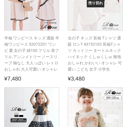
売り切れ
半袖 ワンピース キッズ 通販 半
女の子 キッズ 長袖 Tシャツ 通
袖ワンピース 52072201 ワン
販 ロンT 43152102 長袖Tシャ
ピ 夏 女の子 綿100 フリル 肩フ
ツ カットソー タートルネック
リル アシンメトリー ノースリ
ハイネック くしゅくしゅ 無地
ーブ 袖なし 大人っぽい レトロ
おしゃれ かわいい オシャレ 可
おしゃれ 大人可愛い オシャレ
愛い こども 女子 小学生
通
¥7,480
通
¥3,480
¥7,480
¥3,480
常
常
価
価
格
格