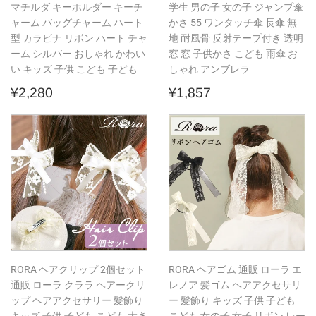
マチルダ キーホルダー キーチ
学生 男の子 女の子 ジャンプ傘
ャーム バッグチャーム ハート
かさ 55 ワンタッチ傘 長傘 無
型 カラビナ リボン ハート チャ
地 耐風骨 反射テープ付き 透明
ーム シルバー おしゃれ かわい
窓 窓 子供かさ こども 雨傘 お
い キッズ 子供 こども 子ども
しゃれ アンブレラ
通
¥2,280
通
¥1,857
¥2,280
¥1,857
常
常
価
価
格
格
RORA ヘアクリップ 2個セット
RORA ヘアゴム 通販 ローラ エ
通販 ローラ クララ ヘアークリ
レノア 髪ゴム ヘアアクセサリ
ップ ヘアアクセサリー 髪飾り
ー 髪飾り キッズ 子供 子ども