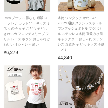
Rora ブラウス 襟なし 通販 ロ
水筒 ワンタッチ かわいい
ーラ レナ カットソー キッズ 子
700ml 通販 ステンレスボトル
供 女の子 女子 こども 子ども
ワンプッシュボトル マグボト
きれいめ フレンチスリーブ フ
ル ステンレス水筒 直飲み水筒
リル レース ボタン おしゃれ か
キャラクター おしゃれ ステン
わいい オシャレ 可愛い
レス 直飲み 子ども キッズ 子供
こども
通
¥6,279
¥6,279
常
通
¥4,840
¥4,840
価
常
格
価
格