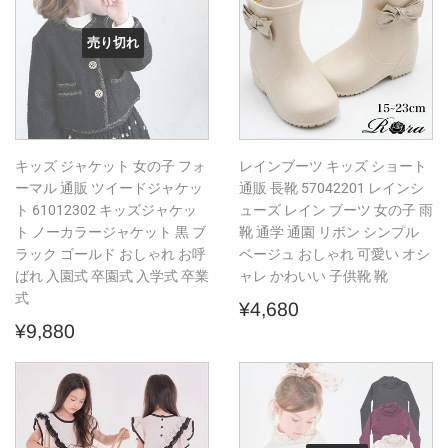
売り切れ
キッズ ジャケット 女の子 フォ
レインブーツ キッズ ショート
ーマル 通販 ツイードジャケッ
通販 長靴 57042201 レインシ
ト 61012302 キッズジャケッ
ューズ レイン ブーツ 女の子 雨
ト ノーカラージャケット 黒 ブ
靴 通学 通園 リボン シンプル
ラック ゴールド おしゃれ お呼
ベージュ おしゃれ 可愛い オシ
ばれ 入園式 卒園式 入学式 卒業
ャレ かわいい 子供靴 靴
式
通
¥4,680
¥4,680
通
¥9,880
常
¥9,880
常
価
価
格
格