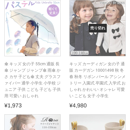
価
価
格
格
売り切れ
傘 キッズ 女の子 55cm 通販 長
キッズ カーディガン 女の子 通
傘 ジャンプ ジャンプ傘 雨傘 か
販 カーデガン 10001498 秋 冬
さ カサ 子ども傘 丈夫 グラスフ
春 秋冬 リボン パール アシンメ
ァイバー 通学 小学生 小学校 ジ
トリー 入園式 卒園式 入学式 お
ュニア 子供 こども 子ども 子供
しゃれ かわいい オシャレ 可愛
用 可愛い おしゃれ
い こども 女子 小学生
通
¥1,973
通
¥4,980
¥1,973
¥4,980
常
常
価
価
格
格