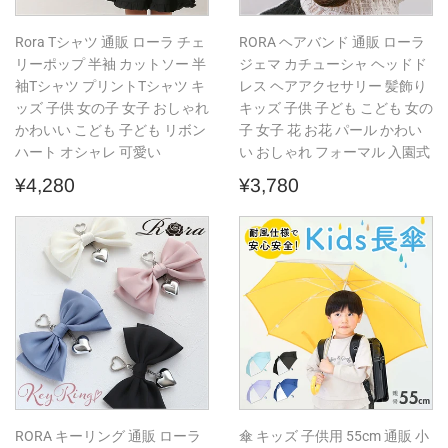
Rora Tシャツ 通販 ローラ チェ
RORA ヘアバンド 通販 ローラ
リーポップ 半袖 カットソー 半
ジェマ カチューシャ ヘッドド
袖Tシャツ プリントTシャツ キ
レス ヘアアクセサリー 髪飾り
ッズ 子供 女の子 女子 おしゃれ
キッズ 子供 子ども こども 女の
かわいい こども 子ども リボン
子 女子 花 お花 パール かわい
ハート オシャレ 可愛い
い おしゃれ フォーマル 入園式
通
¥4,280
通
¥3,780
¥4,280
¥3,780
常
常
価
価
格
格
RORA キーリング 通販 ローラ
傘 キッズ 子供用 55cm 通販 小