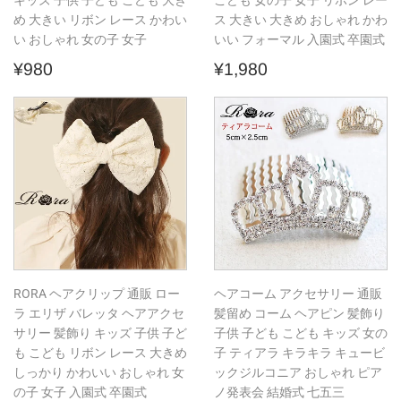
キッズ 子供 子ども こども 大き
こども 女の子 女子 リボン レー
め 大きい リボン レース かわい
ス 大きい 大きめ おしゃれ かわ
い おしゃれ 女の子 女子
いい フォーマル 入園式 卒園式
通
¥980
通
¥1,980
¥980
¥1,980
常
常
価
価
格
格
RORA ヘアクリップ 通販 ロー
ヘアコーム アクセサリー 通販
ラ エリザ バレッタ ヘアアクセ
髪留め コーム ヘアピン 髪飾り
サリー 髪飾り キッズ 子供 子ど
子供 子ども こども キッズ 女の
も こども リボン レース 大きめ
子 ティアラ キラキラ キュービ
しっかり かわいい おしゃれ 女
ックジルコニア おしゃれ ピア
の子 女子 入園式 卒園式
ノ発表会 結婚式 七五三