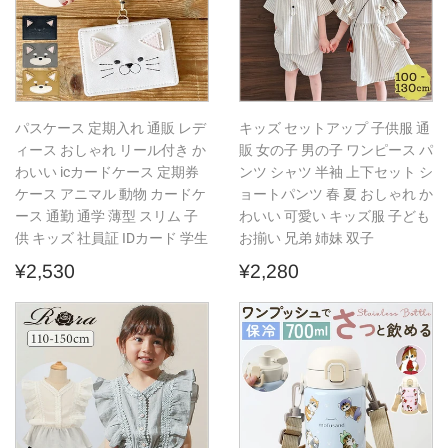
パスケース 定期入れ 通販 レデ
キッズ セットアップ 子供服 通
ィース おしゃれ リール付き か
販 女の子 男の子 ワンピース パ
わいい icカードケース 定期券
ンツ シャツ 半袖 上下セット シ
ケース アニマル 動物 カードケ
ョートパンツ 春 夏 おしゃれ か
ース 通勤 通学 薄型 スリム 子
わいい 可愛い キッズ服 子ども
供 キッズ 社員証 IDカード 学生
お揃い 兄弟 姉妹 双子
通
¥2,530
通
¥2,280
¥2,530
¥2,280
常
常
価
価
格
格