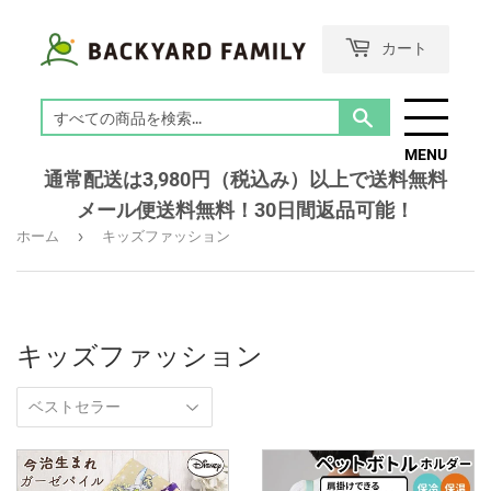
カート
検
索
MENU
す
通常配送は3,980円（税込み）以上で送料無料
る
メール便送料無料！30日間返品可能！
›
ホーム
キッズファッション
キッズファッション