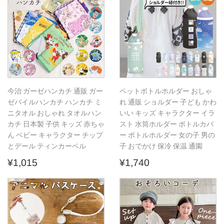
今治 ガーゼハンカチ 通販 ガー
ペットボトルホルダー おしゃ
ゼパイルハンカチ ハンカチ ミ
れ 通販 ショルダー 子ども かわ
ニタオル おしゃれ タオルハン
いい キッズ キャラクター イラ
カチ 日本製 子供 キッズ 赤ちゃ
スト 水筒ホルダー ボトルカバ
ん ベビー キャラクター チップ
ー ボトルホルダー 女の子 男の
とデール ティンカーベル
子 おでかけ 保冷 保温 通園
通
¥1,015
通
¥1,740
¥1,015
¥1,740
常
常
価
価
格
格