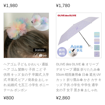
通
¥1,980
通
¥1,780
¥1,980
¥1,780
常
常
価
価
格
格
ヘアゴム 子ども かわいい 通販
OLIVE des OLIVE 傘 オリーブ
ヘア ゴム 髪飾り 子供 こど 子
デオリーブ 通販 折りたたみ傘
供用 キッズ 女の子 卒園式 入学
55cm 晴雨兼用傘 日傘 遮光 UV
式 卒業式 ピアノ発表会 おしゃ
カット 折り畳み傘 かさ カサ キ
れ 結婚式 七五三 小学生 ポニー
ッズ 子供 小学生 中学生 通学
テール ボンボン
女の子 女子 置き傘 おしゃれ
通
¥800
通
¥2,860
¥800
¥2,860
常
常